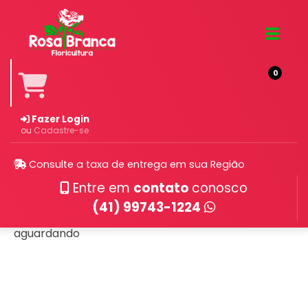
0
Fazer Login
ou
Cadastre-se
Consulte a taxa de entrega em sua Região
Política de Privacidade
Entre em
contato
conosco
(41) 99743-1224
aguardando