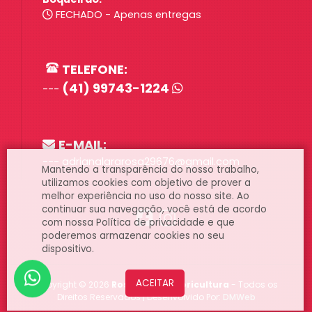
FECHADO - Apenas entregas
TELEFONE:
(41) 99743-1224
---
E-MAIL:
--- adrianalararosa29676@gmail.com
Mantendo a transparência do nosso trabalho,
utilizamos cookies com objetivo de prover a
melhor experiência no uso do nosso site. Ao
continuar sua navegação, você está de acordo
com nossa
Política de privacidade
e que
poderemos armazenar cookies no seu
dispositivo.
Copyright ©
2026
Rosa Branca floricultura
- Todos os
Direitos Reservados | Desenvolvido Por:
DMWeb