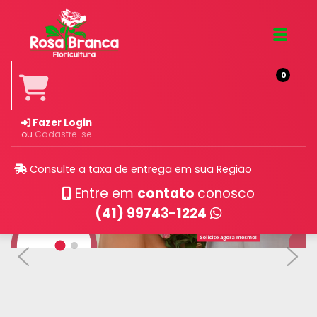
0
Fazer Login
ou
Cadastre-se
Consulte a taxa de entrega em sua Região
Entre em
contato
conosco
(41) 99743-1224