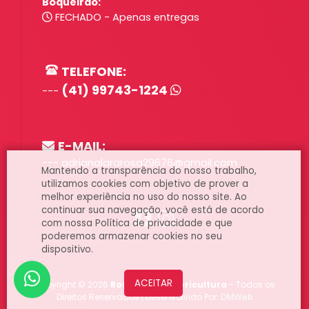
Boqueirão:
FECHADO - Apenas entregas
TELEFONE:
(41) 99743-1224
---
E-MAIL:
--- adrianalararosa29676@gmail.com
Mantendo a transparência do nosso trabalho,
utilizamos cookies com objetivo de prover a
melhor experiência no uso do nosso site. Ao
continuar sua navegação, você está de acordo
com nossa
Política de privacidade
e que
poderemos armazenar cookies no seu
dispositivo.
Copyright ©
2026
Rosa Branca floricultura
- Todos os
Direitos Reservados | Desenvolvido Por:
DMWeb