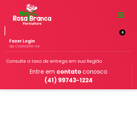
0
Fazer Login
ou
Cadastre-se
Consulte a taxa de entrega em sua Região
Entre em
contato
conosco
Produtos /
(41) 99743-1224